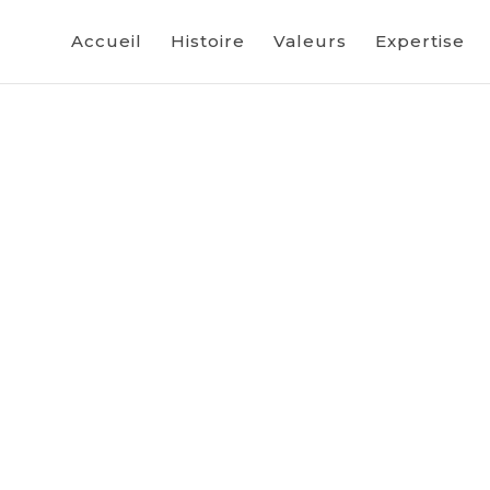
Accueil
Histoire
Valeurs
Expertise