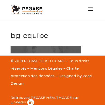
bg-equipe
© 2018 PEGASE HEALTHCARE – Tous droits
réservés –
Mentions Légales
–
Charte
protection des données
– Designed by
Pearl
Design
Retrouvez PEGASE HEALTHCARE sur
Linkedin