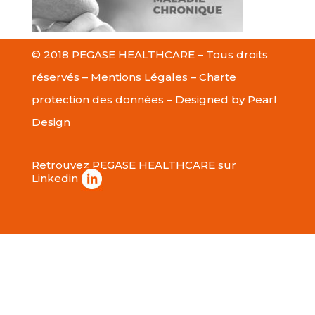
© 2018 PEGASE HEALTHCARE – Tous droits
réservés –
Mentions Légales
–
Charte
protection des données
– Designed by
Pearl
Design
Retrouvez PEGASE HEALTHCARE sur
Linkedin