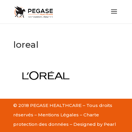
loreal
© 2018 PEGASE HEALTHCARE – Tous droits
réservés –
Mentions Légales
–
Charte
protection des données
– Designed by
Pearl